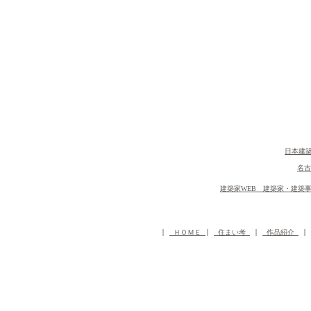
日本建築
名古
建築家WEB 建築家・建築
 | 
 ＨＯＭＥ 
| 
 住まい考 
 | 
 作品紹介 
 | 