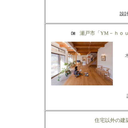
設計後
瀬戸市「YM－ｈｏ
住宅以外の建築