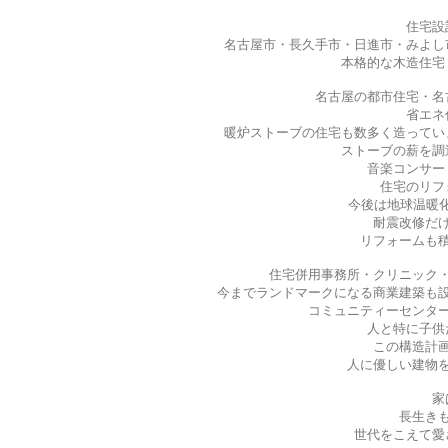
住宅設
名古屋市・長久手市・日進市・みよし
本格的な木造住宅
名古屋の都市住宅・名
省エネ
暖炉ストーブの住宅も数多く造ってい
ストーブの薪を調
音楽コンサー
住宅のリフ
今後は地球温暖化
耐震改修だ
リフォームも
住宅併用事務所・クリニック
今までランドマークになる商業建築も
コミュニティーセンタ
人と特に子供
この構造計
人に優しい建物
家
長生き
世代をこえて愛