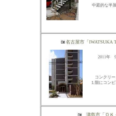
中庭的な半
名古屋市「IWATSUKA
2011
コンクリー
１階にコンビ
津島市「
ＯＫ