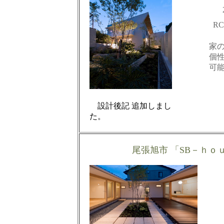
R
家
個
可
設計後記 追加しまし
尾張旭市 「SB－ｈｏ
木