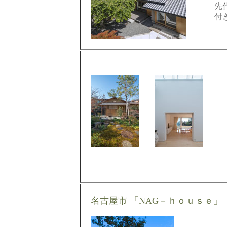
先
付
名古屋市 「NAG－ｈｏｕｓｅ」