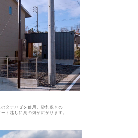
板のタテハゼを使用。砂利敷きの
ゲート越しに奥の畑が広がります。