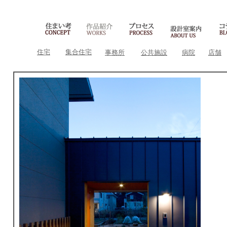
住宅
集合住宅
事務所
公共施設
病院
店舗
所
構
延
竣