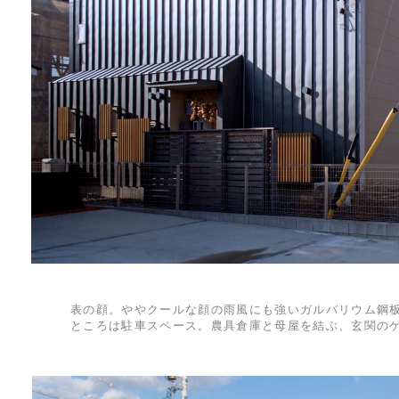
表の顔。ややクールな顔の雨風にも強いガルバリウム鋼
ところは駐車スペース。農具倉庫と母屋を結ぶ、玄関の