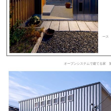
設
表
アウ
ース
絵
オープンシステムで建てる家 