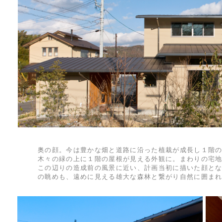
奥の顔。今は豊かな畑と道路に沿った植栽が成長し１階
木々の緑の上に１階の屋根が見える外観に。まわりの宅
この辺りの造成前の風景に近い、計画当初に描いた顔と
の眺めも、遠めに見える雄大な森林と繋がり自然に囲ま