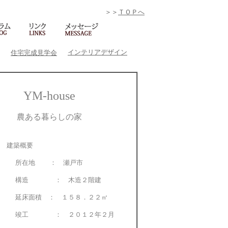
＞＞
ＴＯＰへ
インテリアデザイン
住宅完成見学会
YM-house
農ある暮らしの家
建築概要
在地 ： 瀬戸市
造 ： 木造２階建
床面積 ： １５８．２２㎡
工 ： ２０１２年２月