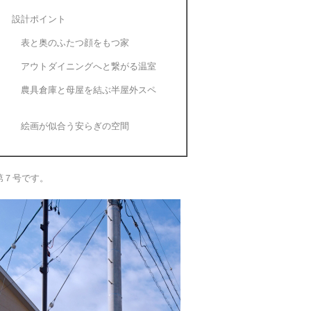
計ポイント
と奥のふたつ顔をもつ家
トダイニングへと繋がる温室
農具倉庫と母屋を結ぶ半屋外スペ
画が似合う安らぎの空間
第７号です。