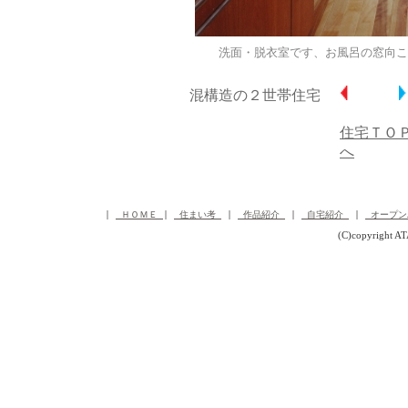
洗面・脱衣室です、お風呂の窓向こ
混構造の２世帯住宅
住宅ＴＯ
へ
 | 
 ＨＯＭＥ 
| 
 住まい考 
 | 
 作品紹介 
 | 
 自宅紹介 
 | 
 オープン
(C)copyright A