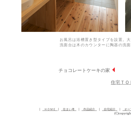
お風呂は浴槽置き型タイプを設置。大
洗面台は木のカウンターに陶器の洗面
チョコレートケーキの家
住宅ＴＯ
 | 
 ＨＯＭＥ 
| 
 住まい考 
 | 
 作品紹介 
 | 
 自宅紹介 
 | 
 オー
(C)copyrig