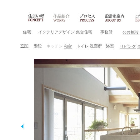
住宅
インテリアデザイン
集合住宅
事務所
公共施設
玄関
階段
キッチン
トイレ
洗面所
浴室
和室
リビング