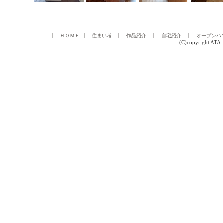
 | 
 ＨＯＭＥ 
| 
 住まい考 
 | 
 作品紹介 
 | 
 自宅紹介 
 | 
 オープンハ
(C)copyright ATA